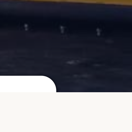
Route
Zo vind je eenvoudig