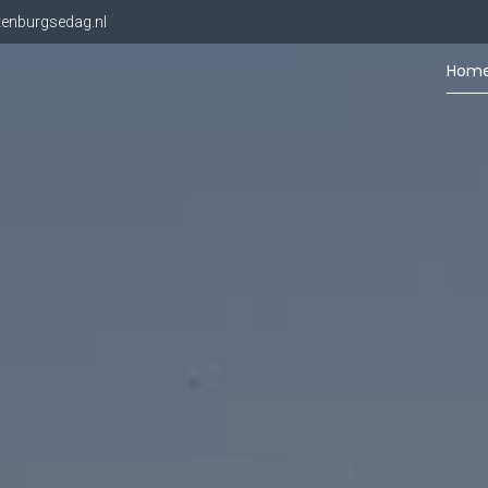
enburgsedag.nl
Hom