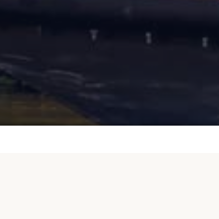
Standhouders
Impressie
Aanmelden voor
Beleef de sfeer van