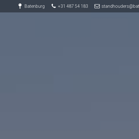
Batenburg
+31 487 54 183
standhouders@bat